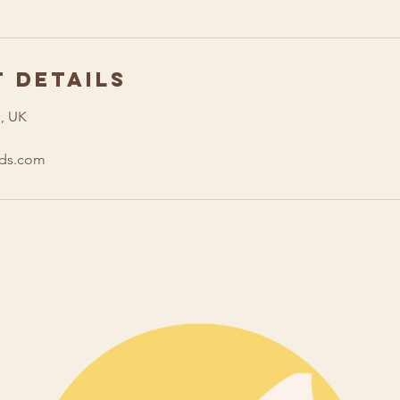
 Details
e, UK
nds.com